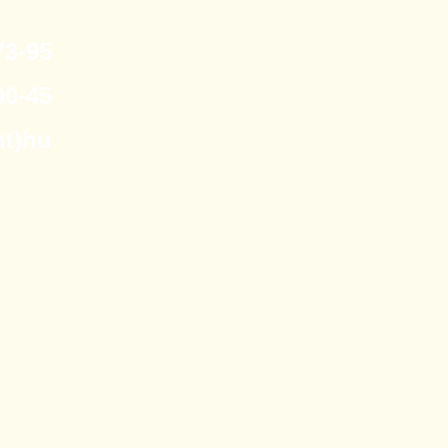
3-95
0-45
nt)hu