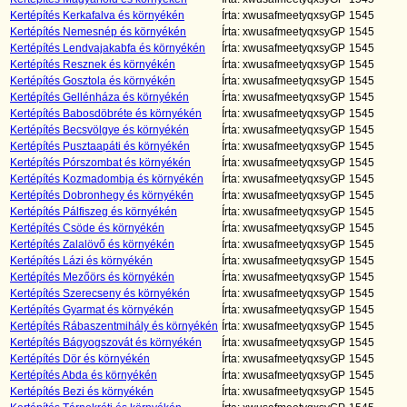
Kertépítés Kerkafalva és környékén
Írta: xwusafmeetyqxsyGP
1545
Kertépítés Nemesnép és környékén
Írta: xwusafmeetyqxsyGP
1545
Kertépítés Lendvajakabfa és környékén
Írta: xwusafmeetyqxsyGP
1545
Kertépítés Resznek és környékén
Írta: xwusafmeetyqxsyGP
1545
Kertépítés Gosztola és környékén
Írta: xwusafmeetyqxsyGP
1545
Kertépítés Gellénháza és környékén
Írta: xwusafmeetyqxsyGP
1545
Kertépítés Babosdöbréte és környékén
Írta: xwusafmeetyqxsyGP
1545
Kertépítés Becsvölgye és környékén
Írta: xwusafmeetyqxsyGP
1545
Kertépítés Pusztaapáti és környékén
Írta: xwusafmeetyqxsyGP
1545
Kertépítés Pórszombat és környékén
Írta: xwusafmeetyqxsyGP
1545
Kertépítés Kozmadombja és környékén
Írta: xwusafmeetyqxsyGP
1545
Kertépítés Dobronhegy és környékén
Írta: xwusafmeetyqxsyGP
1545
Kertépítés Pálfiszeg és környékén
Írta: xwusafmeetyqxsyGP
1545
Kertépítés Csöde és környékén
Írta: xwusafmeetyqxsyGP
1545
Kertépítés Zalalövő és környékén
Írta: xwusafmeetyqxsyGP
1545
Kertépítés Lázi és környékén
Írta: xwusafmeetyqxsyGP
1545
Kertépítés Mezőörs és környékén
Írta: xwusafmeetyqxsyGP
1545
Kertépítés Szerecseny és környékén
Írta: xwusafmeetyqxsyGP
1545
Kertépítés Gyarmat és környékén
Írta: xwusafmeetyqxsyGP
1545
Kertépítés Rábaszentmihály és környékén
Írta: xwusafmeetyqxsyGP
1545
Kertépítés Bágyogszovát és környékén
Írta: xwusafmeetyqxsyGP
1545
Kertépítés Dör és környékén
Írta: xwusafmeetyqxsyGP
1545
Kertépítés Abda és környékén
Írta: xwusafmeetyqxsyGP
1545
Kertépítés Bezi és környékén
Írta: xwusafmeetyqxsyGP
1545