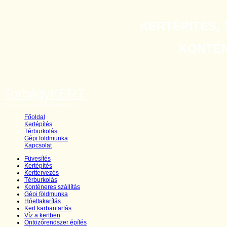
KERTÉPÍTÉS, 
KONTÉNE
TorbágyKERT
25 éve a kert szolgálatában...
Főoldal
Kertépítés
Térburkolás
Gépi földmunka
Kapcsolat
Füvesítés
Kertépítés
Kerttervezés
Térburkolás
Konténeres szállítás
Gépi földmunka
Hóeltakarítás
Kert karbantartás
Víz a kertben
Öntözőrendszer építés