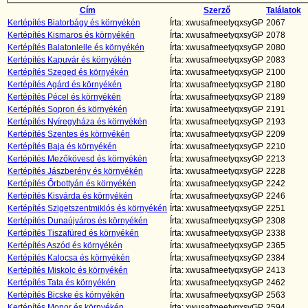
Cím
Szerző
Találatok
Kertépítés Biatorbágy és környékén
Írta: xwusafmeetyqxsyGP
2067
Kertépítés Kismaros és környékén
Írta: xwusafmeetyqxsyGP
2078
Kertépítés Balatonlelle és környékén
Írta: xwusafmeetyqxsyGP
2080
Kertépítés Kapuvár és környékén
Írta: xwusafmeetyqxsyGP
2083
Kertépítés Szeged és környékén
Írta: xwusafmeetyqxsyGP
2100
Kertépítés Agárd és környékén
Írta: xwusafmeetyqxsyGP
2180
Kertépítés Pécel és környékén
Írta: xwusafmeetyqxsyGP
2189
Kertépítés Sopron és környékén
Írta: xwusafmeetyqxsyGP
2191
Kertépítés Nyíregyháza és környékén
Írta: xwusafmeetyqxsyGP
2193
Kertépítés Szentes és környékén
Írta: xwusafmeetyqxsyGP
2209
Kertépítés Baja és környékén
Írta: xwusafmeetyqxsyGP
2210
Kertépítés Mezőkövesd és környékén
Írta: xwusafmeetyqxsyGP
2213
Kertépítés Jászberény és környékén
Írta: xwusafmeetyqxsyGP
2228
Kertépítés Őrbottyán és környékén
Írta: xwusafmeetyqxsyGP
2242
Kertépítés Kisvárda és környékén
Írta: xwusafmeetyqxsyGP
2246
Kertépítés Szigetszentmiklós és környékén
Írta: xwusafmeetyqxsyGP
2251
Kertépítés Dunaújváros és környékén
Írta: xwusafmeetyqxsyGP
2308
Kertépítés Tiszafüred és környékén
Írta: xwusafmeetyqxsyGP
2338
Kertépítés Aszód és környékén
Írta: xwusafmeetyqxsyGP
2365
Kertépítés Kalocsa és környékén
Írta: xwusafmeetyqxsyGP
2384
Kertépítés Miskolc és környékén
Írta: xwusafmeetyqxsyGP
2413
Kertépítés Tata és környékén
Írta: xwusafmeetyqxsyGP
2462
Kertépítés Bicske és környékén
Írta: xwusafmeetyqxsyGP
2563
Kertépítés Monor és környékén
Írta: xwusafmeetyqxsyGP
2594