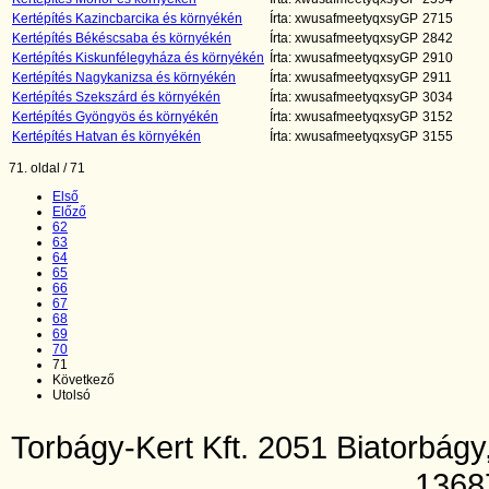
Kertépítés Kazincbarcika és környékén
Írta: xwusafmeetyqxsyGP
2715
Kertépítés Békéscsaba és környékén
Írta: xwusafmeetyqxsyGP
2842
Kertépítés Kiskunfélegyháza és környékén
Írta: xwusafmeetyqxsyGP
2910
Kertépítés Nagykanizsa és környékén
Írta: xwusafmeetyqxsyGP
2911
Kertépítés Szekszárd és környékén
Írta: xwusafmeetyqxsyGP
3034
Kertépítés Gyöngyös és környékén
Írta: xwusafmeetyqxsyGP
3152
Kertépítés Hatvan és környékén
Írta: xwusafmeetyqxsyGP
3155
71. oldal / 71
Első
Előző
62
63
64
65
66
67
68
69
70
71
Következő
Utolsó
Torbágy-Kert Kft. 2051 Biatorbág
1368