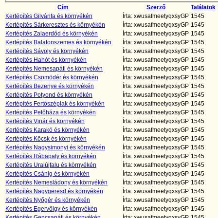
Cím
Szerző
Találatok
Kertépítés Gilvánfa és környékén
Írta: xwusafmeetyqxsyGP
1545
Kertépítés Sárkeresztes és környékén
Írta: xwusafmeetyqxsyGP
1545
Kertépítés Zalaerdőd és környékén
Írta: xwusafmeetyqxsyGP
1545
Kertépítés Balatonszemes és környékén
Írta: xwusafmeetyqxsyGP
1545
Kertépítés Sávoly és környékén
Írta: xwusafmeetyqxsyGP
1545
Kertépítés Hahót és környékén
Írta: xwusafmeetyqxsyGP
1545
Kertépítés Nemesapáti és környékén
Írta: xwusafmeetyqxsyGP
1545
Kertépítés Csömödér és környékén
Írta: xwusafmeetyqxsyGP
1545
Kertépítés Bezenye és környékén
Írta: xwusafmeetyqxsyGP
1545
Kertépítés Potyond és környékén
Írta: xwusafmeetyqxsyGP
1545
Kertépítés Fertőszéplak és környékén
Írta: xwusafmeetyqxsyGP
1545
Kertépítés Petőháza és környékén
Írta: xwusafmeetyqxsyGP
1545
Kertépítés Vinár és környékén
Írta: xwusafmeetyqxsyGP
1545
Kertépítés Karakó és környékén
Írta: xwusafmeetyqxsyGP
1545
Kertépítés Köcsk és környékén
Írta: xwusafmeetyqxsyGP
1545
Kertépítés Nagysimonyi és környékén
Írta: xwusafmeetyqxsyGP
1545
Kertépítés Rábapaty és környékén
Írta: xwusafmeetyqxsyGP
1545
Kertépítés Uraiújfalu és környékén
Írta: xwusafmeetyqxsyGP
1545
Kertépítés Csánig és környékén
Írta: xwusafmeetyqxsyGP
1545
Kertépítés Nemesládony és környékén
Írta: xwusafmeetyqxsyGP
1545
Kertépítés Nagygeresd és környékén
Írta: xwusafmeetyqxsyGP
1545
Kertépítés Nyőgér és környékén
Írta: xwusafmeetyqxsyGP
1545
Kertépítés Egervölgy és környékén
Írta: xwusafmeetyqxsyGP
1545
Kertépítés Gencsapáti és környékén
Írta: xwusafmeetyqxsyGP
1545