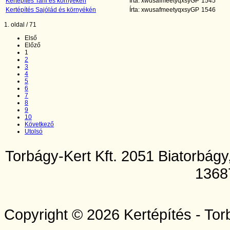
Kertépítés Tahi és környékén
Írta: xwusafmeetyqxsyGP
1545
Kertépítés Sajólád és környékén
Írta: xwusafmeetyqxsyGP
1546
1. oldal / 71
Első
Előző
1
2
3
4
5
6
7
8
9
10
Következő
Utolsó
Torbágy-Kert Kft. 2051 Biatorbág
1368
Copyright © 2026 Kertépítés - Tor