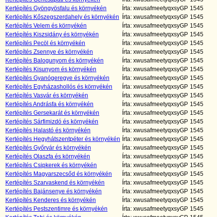
Kertépítés Gyöngyösfalu és környékén
Írta: xwusafmeetyqxsyGP
1545
Kertépítés Kőszegszerdahely és környékén
Írta: xwusafmeetyqxsyGP
1545
Kertépítés Velem és környékén
Írta: xwusafmeetyqxsyGP
1545
Kertépítés Kiszsidány és környékén
Írta: xwusafmeetyqxsyGP
1545
Kertépítés Pecöl és környékén
Írta: xwusafmeetyqxsyGP
1545
Kertépítés Zsennye és környékén
Írta: xwusafmeetyqxsyGP
1545
Kertépítés Balogunyom és környékén
Írta: xwusafmeetyqxsyGP
1545
Kertépítés Kisunyom és környékén
Írta: xwusafmeetyqxsyGP
1545
Kertépítés Gyanógeregye és környékén
Írta: xwusafmeetyqxsyGP
1545
Kertépítés Egyházashollós és környékén
Írta: xwusafmeetyqxsyGP
1545
Kertépítés Vasvár és környékén
Írta: xwusafmeetyqxsyGP
1545
Kertépítés Andrásfa és környékén
Írta: xwusafmeetyqxsyGP
1545
Kertépítés Gersekarát és környékén
Írta: xwusafmeetyqxsyGP
1545
Kertépítés Sárfimizdó és környékén
Írta: xwusafmeetyqxsyGP
1545
Kertépítés Halastó és környékén
Írta: xwusafmeetyqxsyGP
1545
Kertépítés Hegyhátszentpéter és környékén
Írta: xwusafmeetyqxsyGP
1545
Kertépítés Győrvár és környékén
Írta: xwusafmeetyqxsyGP
1545
Kertépítés Olaszfa és környékén
Írta: xwusafmeetyqxsyGP
1545
Kertépítés Csipkerek és környékén
Írta: xwusafmeetyqxsyGP
1545
Kertépítés Magyarszecsőd és környékén
Írta: xwusafmeetyqxsyGP
1545
Kertépítés Szarvaskend és környékén
Írta: xwusafmeetyqxsyGP
1545
Kertépítés Bajánsenye és környékén
Írta: xwusafmeetyqxsyGP
1545
Kertépítés Kenderes és környékén
Írta: xwusafmeetyqxsyGP
1545
Kertépítés Pestszentimre és környékén
Írta: xwusafmeetyqxsyGP
1545