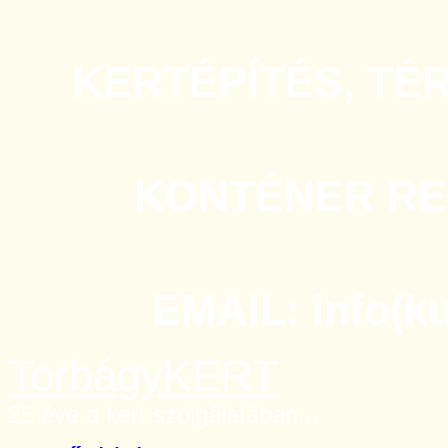
KERTÉPÍTÉS, TÉ
KONTÉNER REN
EMAIL: info(k
TorbágyKERT
25 éve a kert szolgálatában...