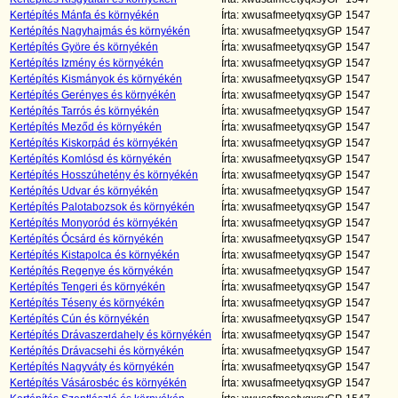
Kertépítés Mánfa és környékén
Írta: xwusafmeetyqxsyGP
1547
Kertépítés Nagyhajmás és környékén
Írta: xwusafmeetyqxsyGP
1547
Kertépítés Györe és környékén
Írta: xwusafmeetyqxsyGP
1547
Kertépítés Izmény és környékén
Írta: xwusafmeetyqxsyGP
1547
Kertépítés Kismányok és környékén
Írta: xwusafmeetyqxsyGP
1547
Kertépítés Gerényes és környékén
Írta: xwusafmeetyqxsyGP
1547
Kertépítés Tarrós és környékén
Írta: xwusafmeetyqxsyGP
1547
Kertépítés Meződ és környékén
Írta: xwusafmeetyqxsyGP
1547
Kertépítés Kiskorpád és környékén
Írta: xwusafmeetyqxsyGP
1547
Kertépítés Komlósd és környékén
Írta: xwusafmeetyqxsyGP
1547
Kertépítés Hosszúhetény és környékén
Írta: xwusafmeetyqxsyGP
1547
Kertépítés Udvar és környékén
Írta: xwusafmeetyqxsyGP
1547
Kertépítés Palotabozsok és környékén
Írta: xwusafmeetyqxsyGP
1547
Kertépítés Monyoród és környékén
Írta: xwusafmeetyqxsyGP
1547
Kertépítés Ócsárd és környékén
Írta: xwusafmeetyqxsyGP
1547
Kertépítés Kistapolca és környékén
Írta: xwusafmeetyqxsyGP
1547
Kertépítés Regenye és környékén
Írta: xwusafmeetyqxsyGP
1547
Kertépítés Tengeri és környékén
Írta: xwusafmeetyqxsyGP
1547
Kertépítés Téseny és környékén
Írta: xwusafmeetyqxsyGP
1547
Kertépítés Cún és környékén
Írta: xwusafmeetyqxsyGP
1547
Kertépítés Drávaszerdahely és környékén
Írta: xwusafmeetyqxsyGP
1547
Kertépítés Drávacsehi és környékén
Írta: xwusafmeetyqxsyGP
1547
Kertépítés Nagyváty és környékén
Írta: xwusafmeetyqxsyGP
1547
Kertépítés Vásárosbéc és környékén
Írta: xwusafmeetyqxsyGP
1547