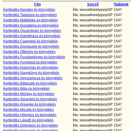
Cím
Szerző
Találatok
Kertépítés Apostag és környékén
Írta: xwusafmeetyqxsyGP
1547
Kertépítés Tataháza és környékén
Írta: xwusafmeetyqxsyGP
1547
Kertépítés Mátételke és környékén
Írta: xwusafmeetyqxsyGP
1547
Kertépítés Dunafalva és környékén
Írta: xwusafmeetyqxsyGP
1547
Kertépítés Újszentiván és környékén
Írta: xwusafmeetyqxsyGP
1547
Kertépítés Kübekháza és környékén
Írta: xwusafmeetyqxsyGP
1547
Kertépítés Csengele és környékén
Írta: xwusafmeetyqxsyGP
1547
Kertépítés Domaszék és környékén
Írta: xwusafmeetyqxsyGP
1547
Kertépítés Öttömös és környékén
Írta: xwusafmeetyqxsyGP
1547
Kertépítés Pusztamérges és környékén
Írta: xwusafmeetyqxsyGP
1547
Kertépítés Forráskút és környékén
Írta: xwusafmeetyqxsyGP
1547
Kertépítés Kistormás és környékén
Írta: xwusafmeetyqxsyGP
1547
Kertépítés Nagykónyi és környékén
Írta: xwusafmeetyqxsyGP
1547
Kertépítés Iregszemcse és környékén
Írta: xwusafmeetyqxsyGP
1547
Kertépítés Bátaszék és környékén
Írta: xwusafmeetyqxsyGP
1547
Kertépítés Báta és környékén
Írta: xwusafmeetyqxsyGP
1547
Kertépítés Mórágy és környékén
Írta: xwusafmeetyqxsyGP
1547
Kertépítés Sióagárd és környékén
Írta: xwusafmeetyqxsyGP
1547
Kertépítés Kisvejke és környékén
Írta: xwusafmeetyqxsyGP
1547
Kertépítés Mucsfa és környékén
Írta: xwusafmeetyqxsyGP
1547
Kertépítés Hőgyész és környékén
Írta: xwusafmeetyqxsyGP
1547
Kertépítés Lápafő és környékén
Írta: xwusafmeetyqxsyGP
1547
Kertépítés Döbrököz és környékén
Írta: xwusafmeetyqxsyGP
1547
Kertépítés Kisgyalán és környékén
Írta: xwusafmeetyqxsyGP
1547