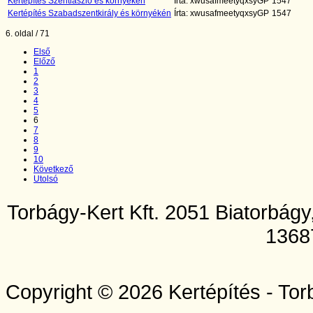
Kertépítés Szentlászló és környékén
Írta: xwusafmeetyqxsyGP
1547
Kertépítés Szabadszentkirály és környékén
Írta: xwusafmeetyqxsyGP
1547
6. oldal / 71
Első
Előző
1
2
3
4
5
6
7
8
9
10
Következő
Utolsó
Torbágy-Kert Kft. 2051 Biatorbág
1368
Copyright © 2026 Kertépítés - Tor