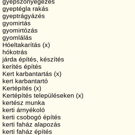
gyepszőnyegezés
gyeptégla rakás
gyeptrágyázés
gyomirtás
gyomirtózás
gyomlálás
Hóeltakarítás (x)
hókotrás
járda építés, készítés
kerítés építés
Kert karbantartás (x)
kert karbantartó
Kertépítés (x)
Kertépítés településeken (x)
kertész munka
kerti árnyékoló
kerti csobogó építés
kerti faház alapozás
kerti faház építés