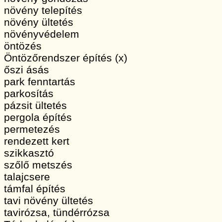
növény telepítés
növény ültetés
növényvédelem
öntözés
Öntözőrendszer építés (x)
őszi ásás
park fenntartás
parkosítás
pázsit ültetés
pergola építés
permetezés
rendezett kert
szikkasztó
szőlő metszés
talajcsere
támfal építés
tavi növény ültetés
tavirózsa, tündérrózsa