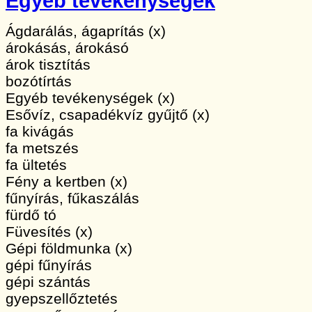
Egyéb tevékenységek
Ágdarálás, ágaprítás (x)
árokásás, árokásó
árok tisztítás
bozótírtás
Egyéb tevékenységek (x)
Esővíz, csapadékvíz gyűjtő (x)
fa kivágás
fa metszés
fa ültetés
Fény a kertben (x)
fűnyírás, fűkaszálás
fürdő tó
Füvesítés (x)
Gépi földmunka (x)
gépi fűnyírás
gépi szántás
gyepszellőztetés