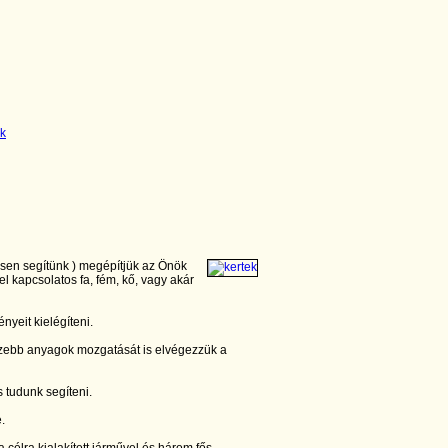
esen segítünk ) megépítjük az Önök
el kapcsolatos fa, fém, kő, vagy akár
nyeit kielégíteni.
zebb anyagok mozgatását is elvégezzük a
 tudunk segíteni.
e.