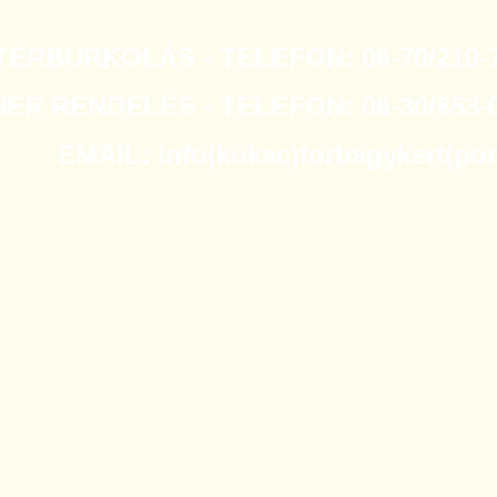
TÉRBURKOLÁS - TELEFON: 06-70/210-7
R RENDELÉS - TELEFON: 06-30/853-0
EMAIL: info(kukac)torbagykert(po