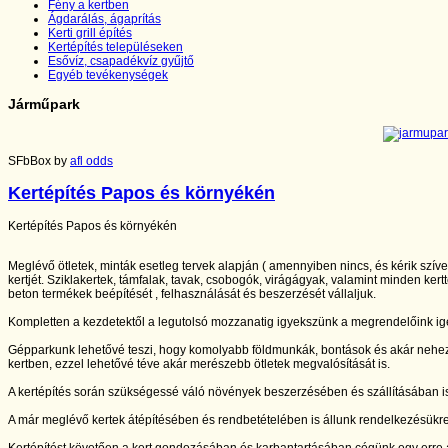
Fény a kertben
Ágdarálás, ágaprítás
Kerti grill építés
Kertépítés településeken
Esővíz, csapadékvíz gyűjtő
Egyéb tevékenységek
Járműpark
SFbBox by
afl odds
Kertépítés Papos és környékén
Kertépítés Papos és környékén
Meglévő ötletek, minták esetleg tervek alapján ( amennyiben nincs, és kérik szív
kertjét. Sziklakertek, támfalak, tavak, csobogók, virágágyak, valamint minden kertt
beton termékek beépítését , felhasználását és beszerzését vállaljuk.
Kompletten a kezdetektől a legutolsó mozzanatig igyekszünk a megrendelőink igé
Gépparkunk lehetővé teszi, hogy komolyabb földmunkák, bontások és akár nehe
kertben, ezzel lehetővé téve akár merészebb ötletek megvalósítását is.
A kertépítés során szükségessé váló növények beszerzésében és szállításában is
A már meglévő kertek átépítésében és rendbetételében is állunk rendelkezésükr