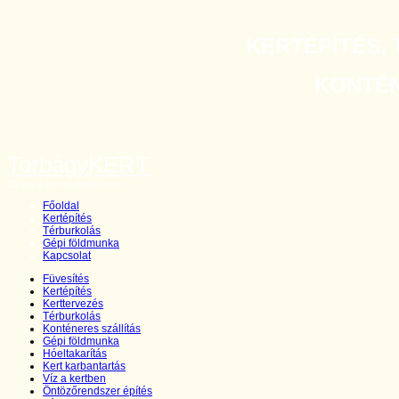
KERTÉPÍTÉS, 
KONTÉNE
TorbágyKERT
25 éve a kert szolgálatában...
Főoldal
Kertépítés
Térburkolás
Gépi földmunka
Kapcsolat
Füvesítés
Kertépítés
Kerttervezés
Térburkolás
Konténeres szállítás
Gépi földmunka
Hóeltakarítás
Kert karbantartás
Víz a kertben
Öntözőrendszer építés