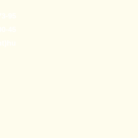
3-95
0-45
nt)hu