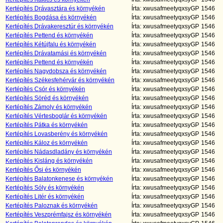
Kertépítés Drávasztára és környékén
Írta: xwusafmeetyqxsyGP
1546
Kertépítés Bogdása és környékén
Írta: xwusafmeetyqxsyGP
1546
Kertépítés Drávakeresztúr és környékén
Írta: xwusafmeetyqxsyGP
1546
Kertépítés Pettend és környékén
Írta: xwusafmeetyqxsyGP
1546
Kertépítés Kétújfalu és környékén
Írta: xwusafmeetyqxsyGP
1546
Kertépítés Drávatamási és környékén
Írta: xwusafmeetyqxsyGP
1546
Kertépítés Pettend és környékén
Írta: xwusafmeetyqxsyGP
1546
Kertépítés Nagydobsza és környékén
Írta: xwusafmeetyqxsyGP
1546
Kertépítés Székesfehérvár és környékén
Írta: xwusafmeetyqxsyGP
1546
Kertépítés Csór és környékén
Írta: xwusafmeetyqxsyGP
1546
Kertépítés Söréd és környékén
Írta: xwusafmeetyqxsyGP
1546
Kertépítés Zámoly és környékén
Írta: xwusafmeetyqxsyGP
1546
Kertépítés Vértesboglár és környékén
Írta: xwusafmeetyqxsyGP
1546
Kertépítés Pátka és környékén
Írta: xwusafmeetyqxsyGP
1546
Kertépítés Lovasberény és környékén
Írta: xwusafmeetyqxsyGP
1546
Kertépítés Káloz és környékén
Írta: xwusafmeetyqxsyGP
1546
Kertépítés Nádasdladány és környékén
Írta: xwusafmeetyqxsyGP
1546
Kertépítés Kisláng és környékén
Írta: xwusafmeetyqxsyGP
1546
Kertépítés Ősi és környékén
Írta: xwusafmeetyqxsyGP
1546
Kertépítés Balatonkenese és környékén
Írta: xwusafmeetyqxsyGP
1546
Kertépítés Sóly és környékén
Írta: xwusafmeetyqxsyGP
1546
Kertépítés Litér és környékén
Írta: xwusafmeetyqxsyGP
1546
Kertépítés Paloznak és környékén
Írta: xwusafmeetyqxsyGP
1546
Kertépítés Veszprémfajsz és környékén
Írta: xwusafmeetyqxsyGP
1546