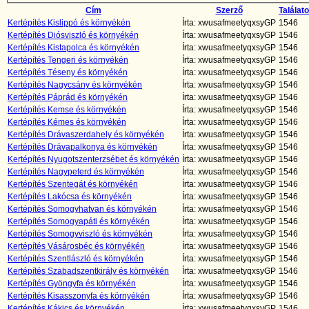
Cím
Szerző
Találat
Kertépítés Kislippó és környékén
Írta: xwusafmeetyqxsyGP
1546
Kertépítés Diósviszló és környékén
Írta: xwusafmeetyqxsyGP
1546
Kertépítés Kistapolca és környékén
Írta: xwusafmeetyqxsyGP
1546
Kertépítés Tengeri és környékén
Írta: xwusafmeetyqxsyGP
1546
Kertépítés Téseny és környékén
Írta: xwusafmeetyqxsyGP
1546
Kertépítés Nagycsány és környékén
Írta: xwusafmeetyqxsyGP
1546
Kertépítés Páprád és környékén
Írta: xwusafmeetyqxsyGP
1546
Kertépítés Kemse és környékén
Írta: xwusafmeetyqxsyGP
1546
Kertépítés Kémes és környékén
Írta: xwusafmeetyqxsyGP
1546
Kertépítés Drávaszerdahely és környékén
Írta: xwusafmeetyqxsyGP
1546
Kertépítés Drávapalkonya és környékén
Írta: xwusafmeetyqxsyGP
1546
Kertépítés Nyugotszenterzsébet és környékén
Írta: xwusafmeetyqxsyGP
1546
Kertépítés Nagypeterd és környékén
Írta: xwusafmeetyqxsyGP
1546
Kertépítés Szentegát és környékén
Írta: xwusafmeetyqxsyGP
1546
Kertépítés Lakócsa és környékén
Írta: xwusafmeetyqxsyGP
1546
Kertépítés Somogyhatvan és környékén
Írta: xwusafmeetyqxsyGP
1546
Kertépítés Somogyapáti és környékén
Írta: xwusafmeetyqxsyGP
1546
Kertépítés Somogyviszló és környékén
Írta: xwusafmeetyqxsyGP
1546
Kertépítés Vásárosbéc és környékén
Írta: xwusafmeetyqxsyGP
1546
Kertépítés Szentlászló és környékén
Írta: xwusafmeetyqxsyGP
1546
Kertépítés Szabadszentkirály és környékén
Írta: xwusafmeetyqxsyGP
1546
Kertépítés Gyöngyfa és környékén
Írta: xwusafmeetyqxsyGP
1546
Kertépítés Kisasszonyfa és környékén
Írta: xwusafmeetyqxsyGP
1546
Kertépítés Kákics és környékén
Írta: xwusafmeetyqxsyGP
1546