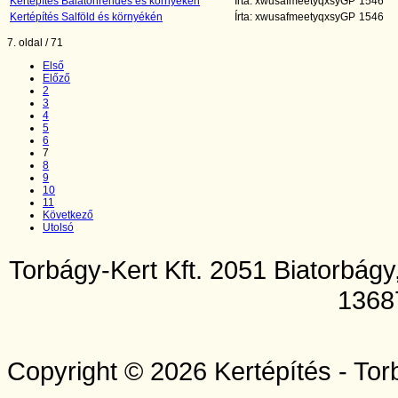
Kertépítés Balatonrendes és környékén
Írta: xwusafmeetyqxsyGP
1546
Kertépítés Salföld és környékén
Írta: xwusafmeetyqxsyGP
1546
7. oldal / 71
Első
Előző
2
3
4
5
6
7
8
9
10
11
Következő
Utolsó
Torbágy-Kert Kft. 2051 Biatorbág
1368
Copyright © 2026 Kertépítés - Tor