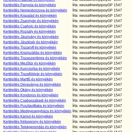
Kertépítés Panyola és környékén
Írta: xwusafmeetyqxsyGP
1547
Kertépítés Nemesborzova és környékén
Írta: xwusafmeetyqxsyGP
1547
Kertépítés Kispalád és környékén
Írta: xwusafmeetyqxsyGP
1547
Kertépítés Zsarolyán és környékén
Írta: xwusafmeetyqxsyGP
1547
Kertépítés Csaholc és környékén
Írta: xwusafmeetyqxsyGP
1547
Kertépítés Rozsály és környékén
Írta: xwusafmeetyqxsyGP
1547
Kertépítés Jászivány és környékén
Írta: xwusafmeetyqxsyGP
1547
Kertépítés Jászkisér és környékén
Írta: xwusafmeetyqxsyGP
1547
Kertépítés Tiszaroff és környékén
Írta: xwusafmeetyqxsyGP
1547
Kertépítés Kisújszállás és környékén
Írta: xwusafmeetyqxsyGP
1547
Kertépítés Tiszaszentimre és környékén
Írta: xwusafmeetyqxsyGP
1547
Kertépítés Mezőtúr és környékén
Írta: xwusafmeetyqxsyGP
1547
Kertépítés Kuncsorba és környékén
Írta: xwusafmeetyqxsyGP
1547
Kertépítés Tiszaföldvár és környékén
Írta: xwusafmeetyqxsyGP
1547
Kertépítés Martfű és környékén
Írta: xwusafmeetyqxsyGP
1547
Kertépítés Dévaványa és környékén
Írta: xwusafmeetyqxsyGP
1547
Kertépítés Okány és környékén
Írta: xwusafmeetyqxsyGP
1547
Kertépítés Kondoros és környékén
Írta: xwusafmeetyqxsyGP
1547
Kertépítés Csabaszabadi és környékén
Írta: xwusafmeetyqxsyGP
1547
Kertépítés Pusztaottlaka és környékén
Írta: xwusafmeetyqxsyGP
1547
Kertépítés Medgyesegyháza és környékén
Írta: xwusafmeetyqxsyGP
1547
Kertépítés Kamut és környékén
Írta: xwusafmeetyqxsyGP
1547
Kertépítés Kétsoprony és környékén
Írta: xwusafmeetyqxsyGP
1547
Kertépítés Telekgerendás és környékén
Írta: xwusafmeetyqxsyGP
1547