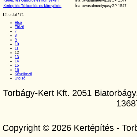
Kertépítés Gádoros és környékén
Írta: xwusafmeetyqxsyGP
1547
Kertépítés Tótkomlós és környékén
Írta: xwusafmeetyqxsyGP
1547
12. oldal / 71
Első
Előző
7
8
9
10
11
12
13
14
15
16
Következő
Utolsó
Torbágy-Kert Kft. 2051 Biatorbág
1368
Copyright © 2026 Kertépítés - Tor