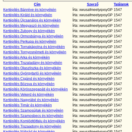
Cím
Szerző
Találatok
Kertépítés Bánréve és környékén
Írta: xwusafmeetyqxsyGP
1547
Kertépítés Királd és környékén
Írta: xwusafmeetyqxsyGP
1547
Kertépítés Újcsanálos és környékén
Írta: xwusafmeetyqxsyGP
1547
Kertépítés Megyaszó és környékén
Írta: xwusafmeetyqxsyGP
1547
Kertépítés Zubogy és környékén
Írta: xwusafmeetyqxsyGP
1547
Kertépítés Ormosbánya és környékén
Írta: xwusafmeetyqxsyGP
1547
Kertépítés Perkupa és környékén
Írta: xwusafmeetyqxsyGP
1547
Kertépítés Tornakápolna és környékén
Írta: xwusafmeetyqxsyGP
1547
Kertépítés Tornyosnémeti és környékén
Írta: xwusafmeetyqxsyGP
1547
Kertépítés Arka és környékén
Írta: xwusafmeetyqxsyGP
1547
Kertépítés Tiszaladány és környékén
Írta: xwusafmeetyqxsyGP
1547
Kertépítés Olaszliszka és környékén
Írta: xwusafmeetyqxsyGP
1547
Kertépítés Györgytarló és környékén
Írta: xwusafmeetyqxsyGP
1547
Kertépítés Cigánd és környékén
Írta: xwusafmeetyqxsyGP
1547
Kertépítés Bózsva és környékén
Írta: xwusafmeetyqxsyGP
1547
Kertépítés Körösszegapáti és környékén
Írta: xwusafmeetyqxsyGP
1547
Kertépítés Vekerd és környékén
Írta: xwusafmeetyqxsyGP
1547
Kertépítés Nagyrábé és környékén
Írta: xwusafmeetyqxsyGP
1547
Kertépítés Timár és környékén
Írta: xwusafmeetyqxsyGP
1547
Kertépítés Szamosújlak és környékén
Írta: xwusafmeetyqxsyGP
1547
Kertépítés Szamosbecs és környékén
Írta: xwusafmeetyqxsyGP
1547
Kertépítés Komlódtótfalu és környékén
Írta: xwusafmeetyqxsyGP
1547
Kertépítés Tiszaadony és környékén
Írta: xwusafmeetyqxsyGP
1547
Kertépítés Nábrád és környékén
Írta: xwusafmeetyqxsyGP
1547