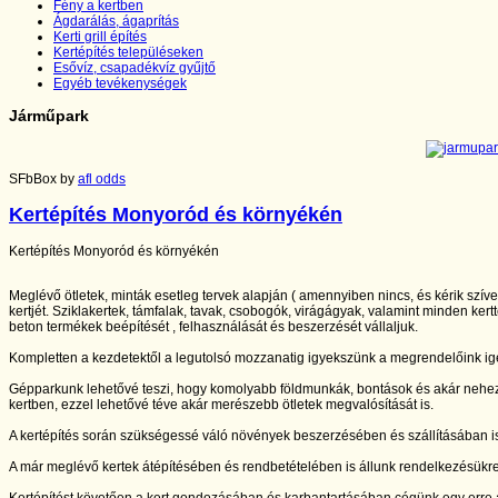
Fény a kertben
Ágdarálás, ágaprítás
Kerti grill építés
Kertépítés településeken
Esővíz, csapadékvíz gyűjtő
Egyéb tevékenységek
Járműpark
SFbBox by
afl odds
Kertépítés Monyoród és környékén
Kertépítés Monyoród és környékén
Meglévő ötletek, minták esetleg tervek alapján ( amennyiben nincs, és kérik szív
kertjét. Sziklakertek, támfalak, tavak, csobogók, virágágyak, valamint minden kertt
beton termékek beépítését , felhasználását és beszerzését vállaljuk.
Kompletten a kezdetektől a legutolsó mozzanatig igyekszünk a megrendelőink igé
Gépparkunk lehetővé teszi, hogy komolyabb földmunkák, bontások és akár nehe
kertben, ezzel lehetővé téve akár merészebb ötletek megvalósítását is.
A kertépítés során szükségessé váló növények beszerzésében és szállításában is
A már meglévő kertek átépítésében és rendbetételében is állunk rendelkezésükr