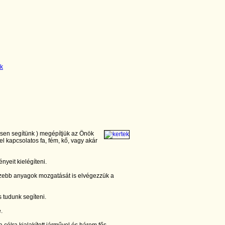
esen segítünk ) megépítjük az Önök
el kapcsolatos fa, fém, kő, vagy akár
nyeit kielégíteni.
zebb anyagok mozgatását is elvégezzük a
 tudunk segíteni.
e.