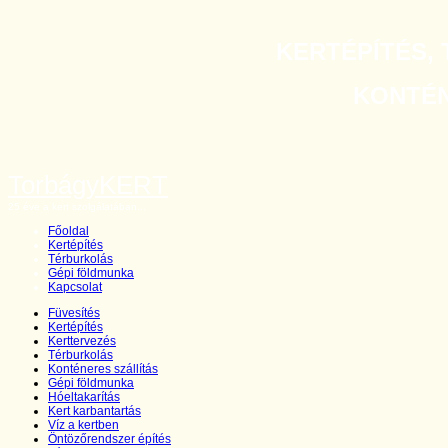
KERTÉPÍTÉS, 
KONTÉNE
TorbágyKERT
25 éve a kert szolgálatában...
Főoldal
Kertépítés
Térburkolás
Gépi földmunka
Kapcsolat
Füvesítés
Kertépítés
Kerttervezés
Térburkolás
Konténeres szállítás
Gépi földmunka
Hóeltakarítás
Kert karbantartás
Víz a kertben
Öntözőrendszer építés