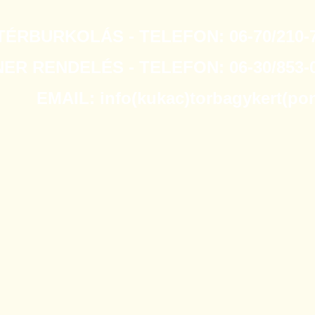
TÉRBURKOLÁS - TELEFON: 06-70/210-7
R RENDELÉS - TELEFON: 06-30/853-0
EMAIL: info(kukac)torbagykert(po