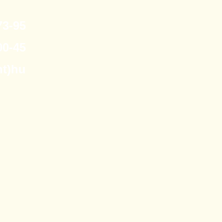
3-95
0-45
nt)hu