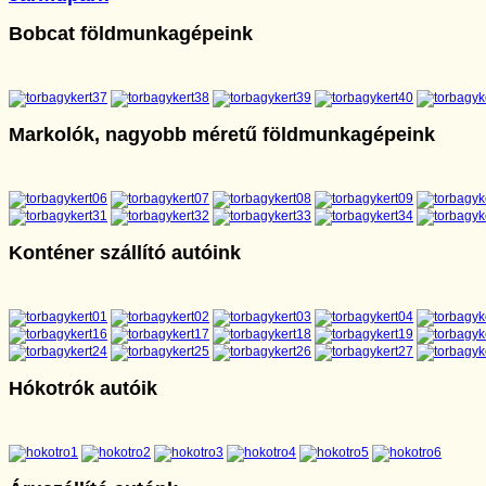
Bobcat földmunkagépeink
Markolók, nagyobb méretű földmunkagépeink
Konténer szállító autóink
Hókotrók autóik