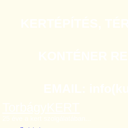
KERTÉPÍTÉS, TÉ
KONTÉNER REN
EMAIL: info(k
TorbágyKERT
25 éve a kert szolgálatában...