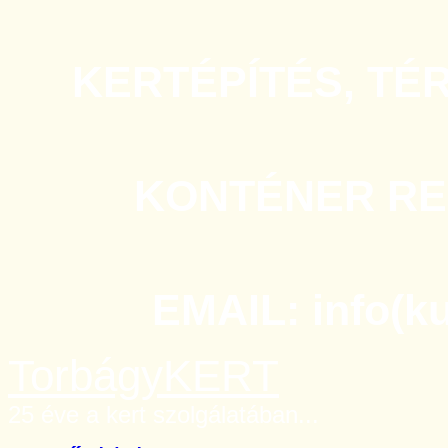
KERTÉPÍTÉS, TÉ
KONTÉNER REN
EMAIL: info(k
TorbágyKERT
25 éve a kert szolgálatában...