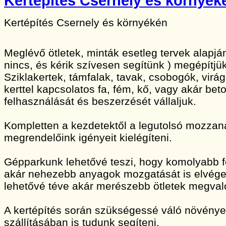
Kertépítés Csernely és környék
Kertépítés Csernely és környékén
Meglévő ötletek, minták esetleg tervek alapj
nincs, és kérik szívesen segítünk ) megépítjük
Sziklakertek, támfalak, tavak, csobogók, vir
kerttel kapcsolatos fa, fém, kő, vagy akár bet
felhasználását és beszerzését vállaljuk.
Kompletten a kezdetektől a legutolsó mozzan
megrendelőink igényeit kielégíteni.
Gépparkunk lehetővé teszi, hogy komolyabb 
akár nehezebb anyagok mozgatását is elvége
lehetővé téve akár merészebb ötletek megvaló
A kertépítés során szükségessé váló növény
szállításában is tudunk segíteni.