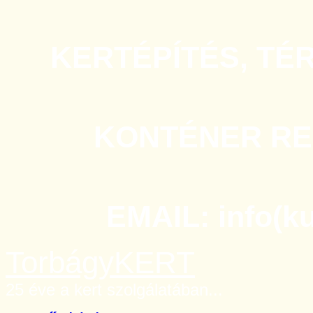
KERTÉPÍTÉS, TÉ
KONTÉNER REN
EMAIL: info(k
TorbágyKERT
25 éve a kert szolgálatában...