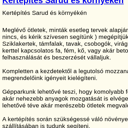
Kertépítés Sarud és környékén
Kertépítés Sarud és környékén
Meglévő ötletek, minták esetleg tervek alapj
nincs, és kérik szívesen segítünk ) megépítjük
Sziklakertek, támfalak, tavak, csobogók, vir
kerttel kapcsolatos fa, fém, kő, vagy akár bet
felhasználását és beszerzését vállaljuk.
Kompletten a kezdetektől a legutolsó mozzan
megrendelőink igényeit kielégíteni.
Gépparkunk lehetővé teszi, hogy komolyabb 
akár nehezebb anyagok mozgatását is elvége
lehetővé téve akár merészebb ötletek megvaló
A kertépítés során szükségessé váló növény
szállításában is tudunk segíteni.