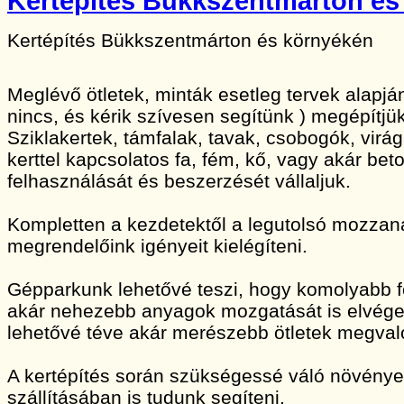
Kertépítés Bükkszentmárton és
Kertépítés Bükkszentmárton és környékén
Meglévő ötletek, minták esetleg tervek alapj
nincs, és kérik szívesen segítünk ) megépítjük
Sziklakertek, támfalak, tavak, csobogók, vir
kerttel kapcsolatos fa, fém, kő, vagy akár bet
felhasználását és beszerzését vállaljuk.
Kompletten a kezdetektől a legutolsó mozzan
megrendelőink igényeit kielégíteni.
Gépparkunk lehetővé teszi, hogy komolyabb 
akár nehezebb anyagok mozgatását is elvége
lehetővé téve akár merészebb ötletek megvaló
A kertépítés során szükségessé váló növény
szállításában is tudunk segíteni.