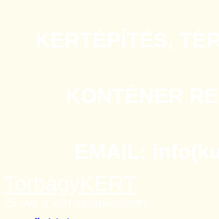
KERTÉPÍTÉS, TÉ
KONTÉNER REN
EMAIL: info(k
TorbágyKERT
25 éve a kert szolgálatában...