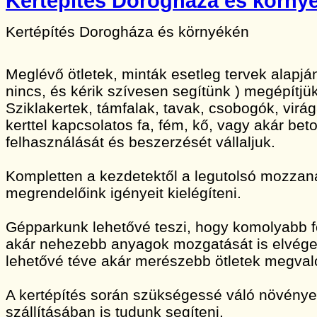
Kertépítés Dorogháza és körny
Kertépítés Dorogháza és környékén
Meglévő ötletek, minták esetleg tervek alapj
nincs, és kérik szívesen segítünk ) megépítjük
Sziklakertek, támfalak, tavak, csobogók, vir
kerttel kapcsolatos fa, fém, kő, vagy akár bet
felhasználását és beszerzését vállaljuk.
Kompletten a kezdetektől a legutolsó mozzan
megrendelőink igényeit kielégíteni.
Gépparkunk lehetővé teszi, hogy komolyabb 
akár nehezebb anyagok mozgatását is elvége
lehetővé téve akár merészebb ötletek megvaló
A kertépítés során szükségessé váló növény
szállításában is tudunk segíteni.