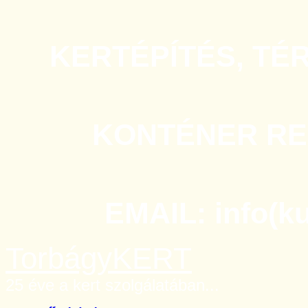
KERTÉPÍTÉS, TÉ
KONTÉNER REN
EMAIL: info(k
TorbágyKERT
25 éve a kert szolgálatában...