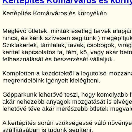
Kertépítés Komárváros és körn
Kertépítés Komárváros és környékén
Meglévő ötletek, minták esetleg tervek alapj
nincs, és kérik szívesen segítünk ) megépítjük
Sziklakertek, támfalak, tavak, csobogók, vir
kerttel kapcsolatos fa, fém, kő, vagy akár bet
felhasználását és beszerzését vállaljuk.
Kompletten a kezdetektől a legutolsó mozzan
megrendelőink igényeit kielégíteni.
Gépparkunk lehetővé teszi, hogy komolyabb 
akár nehezebb anyagok mozgatását is elvége
lehetővé téve akár merészebb ötletek megvaló
A kertépítés során szükségessé váló növény
szállításában is tudunk segíteni.