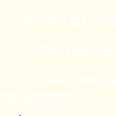
KERTÉPÍTÉS, TÉ
KONTÉNER REN
EMAIL: info(k
TorbágyKERT
25 éve a kert szolgálatában...