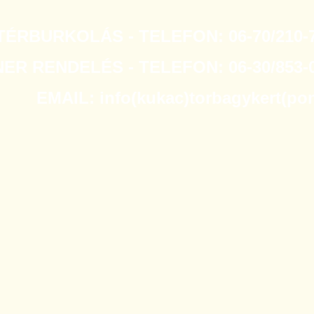
TÉRBURKOLÁS - TELEFON: 06-70/210-7
R RENDELÉS - TELEFON: 06-30/853-0
EMAIL: info(kukac)torbagykert(po