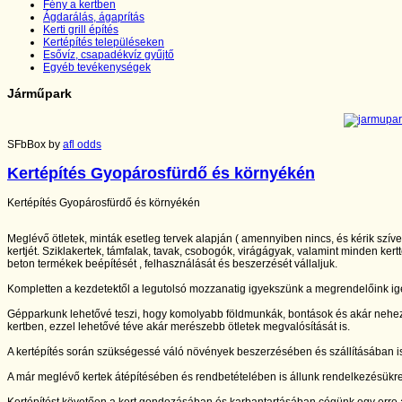
Fény a kertben
Ágdarálás, ágaprítás
Kerti grill építés
Kertépítés településeken
Esővíz, csapadékvíz gyűjtő
Egyéb tevékenységek
Járműpark
SFbBox by
afl odds
Kertépítés Gyopárosfürdő és környékén
Kertépítés Gyopárosfürdő és környékén
Meglévő ötletek, minták esetleg tervek alapján ( amennyiben nincs, és kérik szív
kertjét. Sziklakertek, támfalak, tavak, csobogók, virágágyak, valamint minden kertt
beton termékek beépítését , felhasználását és beszerzését vállaljuk.
Kompletten a kezdetektől a legutolsó mozzanatig igyekszünk a megrendelőink igé
Gépparkunk lehetővé teszi, hogy komolyabb földmunkák, bontások és akár nehe
kertben, ezzel lehetővé téve akár merészebb ötletek megvalósítását is.
A kertépítés során szükségessé váló növények beszerzésében és szállításában is
A már meglévő kertek átépítésében és rendbetételében is állunk rendelkezésükr