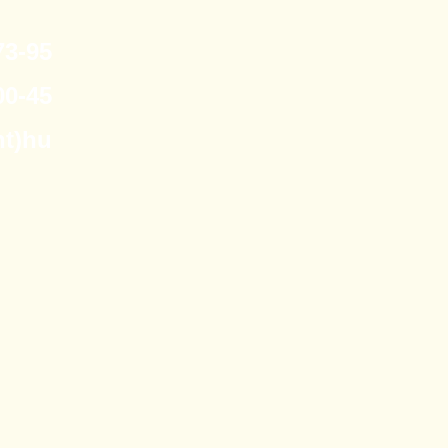
3-95
0-45
nt)hu