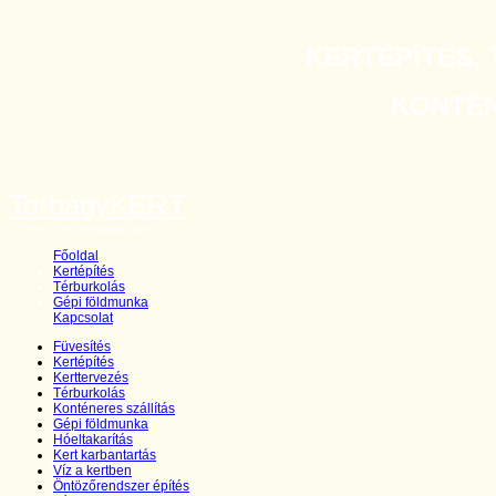
KERTÉPÍTÉS, 
KONTÉNE
TorbágyKERT
25 éve a kert szolgálatában...
Főoldal
Kertépítés
Térburkolás
Gépi földmunka
Kapcsolat
Füvesítés
Kertépítés
Kerttervezés
Térburkolás
Konténeres szállítás
Gépi földmunka
Hóeltakarítás
Kert karbantartás
Víz a kertben
Öntözőrendszer építés