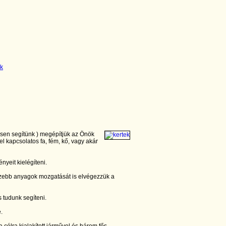
esen segítünk ) megépítjük az Önök
el kapcsolatos fa, fém, kő, vagy akár
nyeit kielégíteni.
zebb anyagok mozgatását is elvégezzük a
 tudunk segíteni.
e.