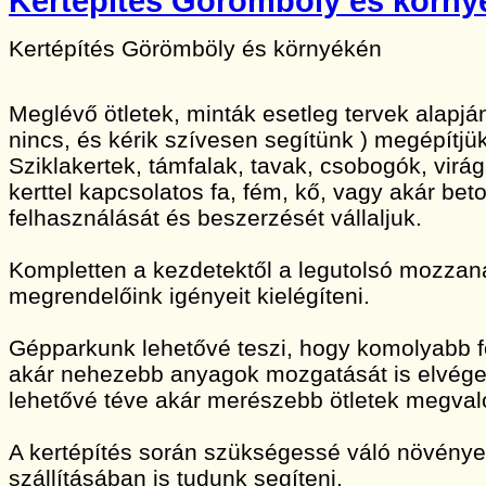
Kertépítés Görömböly és körny
Kertépítés Görömböly és környékén
Meglévő ötletek, minták esetleg tervek alapj
nincs, és kérik szívesen segítünk ) megépítjük
Sziklakertek, támfalak, tavak, csobogók, vir
kerttel kapcsolatos fa, fém, kő, vagy akár bet
felhasználását és beszerzését vállaljuk.
Kompletten a kezdetektől a legutolsó mozzan
megrendelőink igényeit kielégíteni.
Gépparkunk lehetővé teszi, hogy komolyabb 
akár nehezebb anyagok mozgatását is elvége
lehetővé téve akár merészebb ötletek megvaló
A kertépítés során szükségessé váló növény
szállításában is tudunk segíteni.