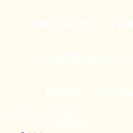
KERTÉPÍTÉS, TÉ
KONTÉNER REN
EMAIL: info(k
TorbágyKERT
25 éve a kert szolgálatában...