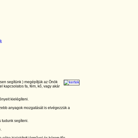
esen segítünk ) megépítjük az Önök
el kapcsolatos fa, fém, kő, vagy akár
nyeit kielégíteni.
zebb anyagok mozgatását is elvégezzük a
 tudunk segíteni.
e.