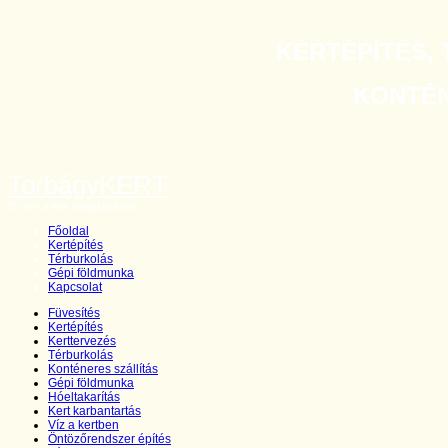
KERTÉPÍTÉS, 
KONTÉNE
TorbágyKERT
25 éve a kert szolgálatában...
Főoldal
Kertépítés
Térburkolás
Gépi földmunka
Kapcsolat
Füvesítés
Kertépítés
Kerttervezés
Térburkolás
Konténeres szállítás
Gépi földmunka
Hóeltakarítás
Kert karbantartás
Víz a kertben
Öntözőrendszer építés