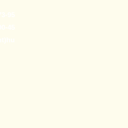
3-95
0-45
nt)hu