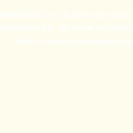
TÉRBURKOLÁS - TELEFON: 06-70/210-7
R RENDELÉS - TELEFON: 06-30/853-0
EMAIL: info(kukac)torbagykert(po