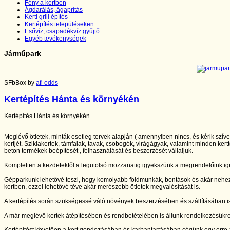
Fény a kertben
Ágdarálás, ágaprítás
Kerti grill építés
Kertépítés településeken
Esővíz, csapadékvíz gyűjtő
Egyéb tevékenységek
Járműpark
SFbBox by
afl odds
Kertépítés Hánta és környékén
Kertépítés Hánta és környékén
Meglévő ötletek, minták esetleg tervek alapján ( amennyiben nincs, és kérik szív
kertjét. Sziklakertek, támfalak, tavak, csobogók, virágágyak, valamint minden kertt
beton termékek beépítését , felhasználását és beszerzését vállaljuk.
Kompletten a kezdetektől a legutolsó mozzanatig igyekszünk a megrendelőink igé
Gépparkunk lehetővé teszi, hogy komolyabb földmunkák, bontások és akár nehe
kertben, ezzel lehetővé téve akár merészebb ötletek megvalósítását is.
A kertépítés során szükségessé váló növények beszerzésében és szállításában is
A már meglévő kertek átépítésében és rendbetételében is állunk rendelkezésükr