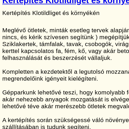
Kertépítés Klotildliget és körny
Kertépítés Klotildliget és környékén
Meglévő ötletek, minták esetleg tervek alapj
nincs, és kérik szívesen segítünk ) megépítjük
Sziklakertek, támfalak, tavak, csobogók, vir
kerttel kapcsolatos fa, fém, kő, vagy akár bet
felhasználását és beszerzését vállaljuk.
Kompletten a kezdetektől a legutolsó mozzan
megrendelőink igényeit kielégíteni.
Gépparkunk lehetővé teszi, hogy komolyabb 
akár nehezebb anyagok mozgatását is elvége
lehetővé téve akár merészebb ötletek megvaló
A kertépítés során szükségessé váló növény
szállításában is tudunk segíteni.