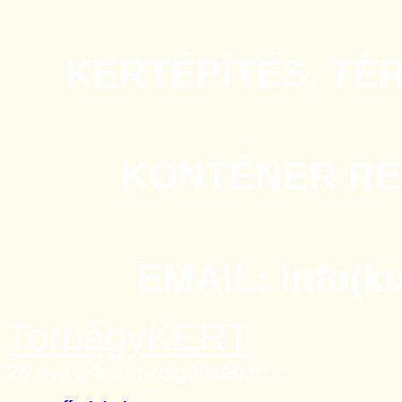
KERTÉPÍTÉS, TÉ
KONTÉNER REN
EMAIL: info(k
TorbágyKERT
25 éve a kert szolgálatában...