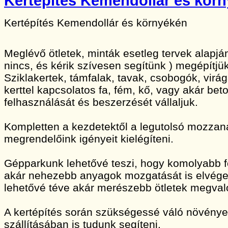
Kertépítés Kemendollár és kör
Kertépítés Kemendollár és környékén
Meglévő ötletek, minták esetleg tervek alapj
nincs, és kérik szívesen segítünk ) megépítjük
Sziklakertek, támfalak, tavak, csobogók, vir
kerttel kapcsolatos fa, fém, kő, vagy akár bet
felhasználását és beszerzését vállaljuk.
Kompletten a kezdetektől a legutolsó mozzan
megrendelőink igényeit kielégíteni.
Gépparkunk lehetővé teszi, hogy komolyabb 
akár nehezebb anyagok mozgatását is elvége
lehetővé téve akár merészebb ötletek megvaló
A kertépítés során szükségessé váló növény
szállításában is tudunk segíteni.