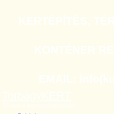
KERTÉPÍTÉS, TÉ
KONTÉNER REN
EMAIL: info(k
TorbágyKERT
25 éve a kert szolgálatában...