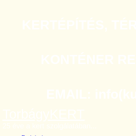
KERTÉPÍTÉS, TÉ
KONTÉNER REN
EMAIL: info(k
TorbágyKERT
25 éve a kert szolgálatában...