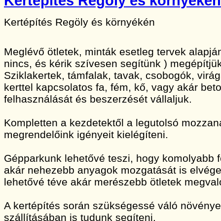
Kertépítés Regöly és környékén
Kertépítés Regöly és környékén
Meglévő ötletek, minták esetleg tervek alapj
nincs, és kérik szívesen segítünk ) megépítjük
Sziklakertek, támfalak, tavak, csobogók, vir
kerttel kapcsolatos fa, fém, kő, vagy akár bet
felhasználását és beszerzését vállaljuk.
Kompletten a kezdetektől a legutolsó mozzan
megrendelőink igényeit kielégíteni.
Gépparkunk lehetővé teszi, hogy komolyabb 
akár nehezebb anyagok mozgatását is elvége
lehetővé téve akár merészebb ötletek megvaló
A kertépítés során szükségessé váló növény
szállításában is tudunk segíteni.