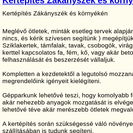
Kertépítés Zákányszék és körn
Kertépítés Zákányszék és környékén
Meglévő ötletek, minták esetleg tervek alapj
nincs, és kérik szívesen segítünk ) megépítjük
Sziklakertek, támfalak, tavak, csobogók, vir
kerttel kapcsolatos fa, fém, kő, vagy akár bet
felhasználását és beszerzését vállaljuk.
Kompletten a kezdetektől a legutolsó mozzan
megrendelőink igényeit kielégíteni.
Gépparkunk lehetővé teszi, hogy komolyabb 
akár nehezebb anyagok mozgatását is elvége
lehetővé téve akár merészebb ötletek megvaló
A kertépítés során szükségessé váló növény
szállításában is tudunk segíteni.