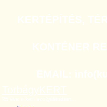
KERTÉPÍTÉS, TÉ
KONTÉNER REN
EMAIL: info(k
TorbágyKERT
25 éve a kert szolgálatában...