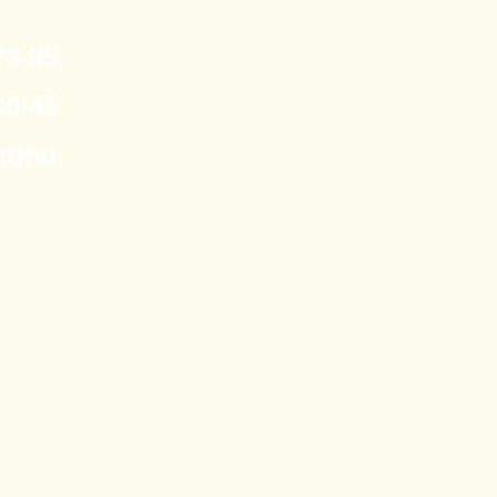
3-95
0-45
nt)hu