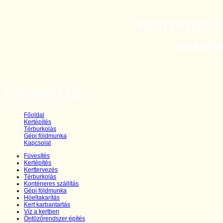
KERTÉPÍTÉS, 
KONTÉNE
TorbágyKERT
25 éve a kert szolgálatában...
Főoldal
Kertépítés
Térburkolás
Gépi földmunka
Kapcsolat
Füvesítés
Kertépítés
Kerttervezés
Térburkolás
Konténeres szállítás
Gépi földmunka
Hóeltakarítás
Kert karbantartás
Víz a kertben
Öntözőrendszer építés