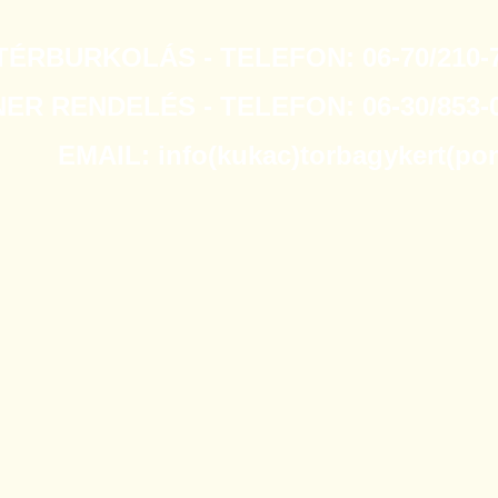
TÉRBURKOLÁS - TELEFON: 06-70/210-7
R RENDELÉS - TELEFON: 06-30/853-0
EMAIL: info(kukac)torbagykert(po