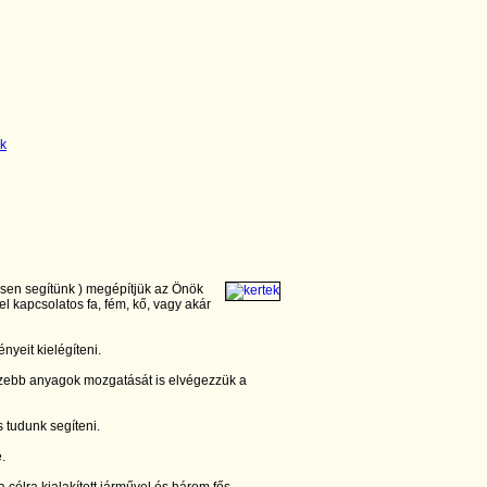
esen segítünk ) megépítjük az Önök
el kapcsolatos fa, fém, kő, vagy akár
nyeit kielégíteni.
zebb anyagok mozgatását is elvégezzük a
 tudunk segíteni.
e.