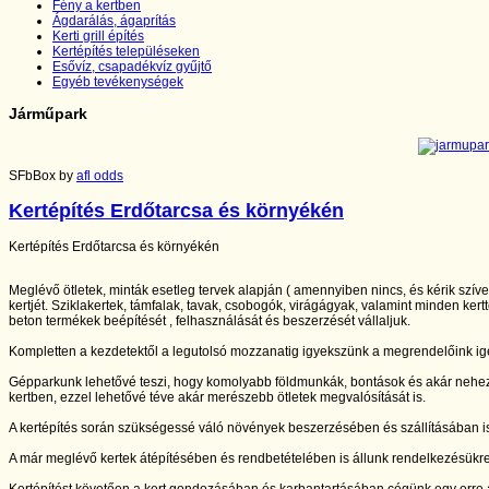
Fény a kertben
Ágdarálás, ágaprítás
Kerti grill építés
Kertépítés településeken
Esővíz, csapadékvíz gyűjtő
Egyéb tevékenységek
Járműpark
SFbBox by
afl odds
Kertépítés Erdőtarcsa és környékén
Kertépítés Erdőtarcsa és környékén
Meglévő ötletek, minták esetleg tervek alapján ( amennyiben nincs, és kérik szív
kertjét. Sziklakertek, támfalak, tavak, csobogók, virágágyak, valamint minden kertt
beton termékek beépítését , felhasználását és beszerzését vállaljuk.
Kompletten a kezdetektől a legutolsó mozzanatig igyekszünk a megrendelőink igé
Gépparkunk lehetővé teszi, hogy komolyabb földmunkák, bontások és akár nehe
kertben, ezzel lehetővé téve akár merészebb ötletek megvalósítását is.
A kertépítés során szükségessé váló növények beszerzésében és szállításában is
A már meglévő kertek átépítésében és rendbetételében is állunk rendelkezésükr