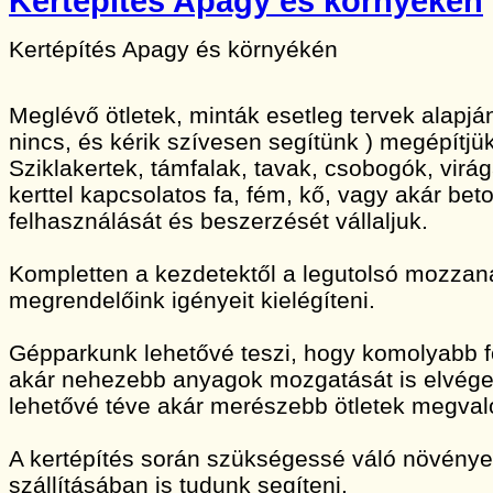
Kertépítés Apagy és környékén
Kertépítés Apagy és környékén
Meglévő ötletek, minták esetleg tervek alapj
nincs, és kérik szívesen segítünk ) megépítjük
Sziklakertek, támfalak, tavak, csobogók, vir
kerttel kapcsolatos fa, fém, kő, vagy akár bet
felhasználását és beszerzését vállaljuk.
Kompletten a kezdetektől a legutolsó mozzan
megrendelőink igényeit kielégíteni.
Gépparkunk lehetővé teszi, hogy komolyabb 
akár nehezebb anyagok mozgatását is elvége
lehetővé téve akár merészebb ötletek megvaló
A kertépítés során szükségessé váló növény
szállításában is tudunk segíteni.