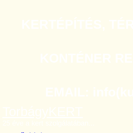
KERTÉPÍTÉS, TÉ
KONTÉNER REN
EMAIL: info(k
TorbágyKERT
25 éve a kert szolgálatában...